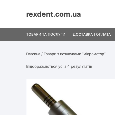
Перейти
до
rexdent.com.ua
вмісту
ТОВАРИ ТА ПОСЛУГИ
ДОСТАВКА І ОПЛАТА
візіограф
Політика конфіденцій
Головна
/ Товари з позначками “мікромотор”
ендомотор апекслокатор
Повернення та обмін
Сортування
Відображаються усі з 4 результатів
запчастини для
Кошик
за
стоматологічних установок
ціною:
від
мікромотор
високої
стоматологічний
до
низької
наконечник кутовий