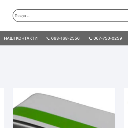
НАШІ КОНТАКТИ
📞 063-168-2556
📞 067-750-0259
ності