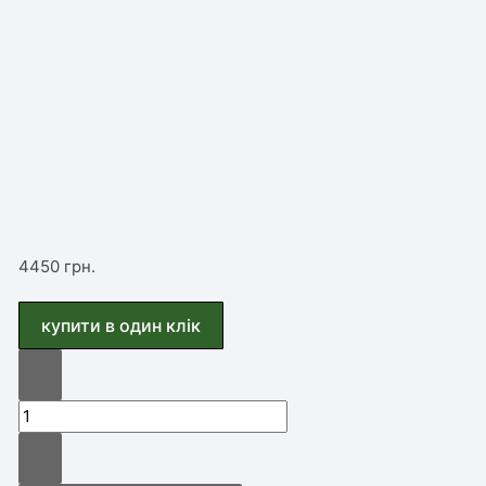
4450
грн.
купити в один клiк
мікромотор
пневматичний
з