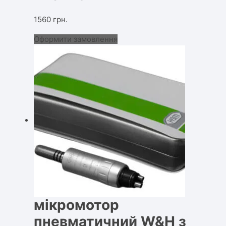
1560
грн.
Оформити замовлення
мікромотор
пневматичний W&H з