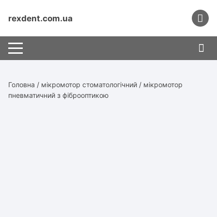
Перейти
до
rexdent.com.ua
вмісту
Головна
/
мікромотор стоматологічний
/ мікромотор
пневматичний з фіброоптикою