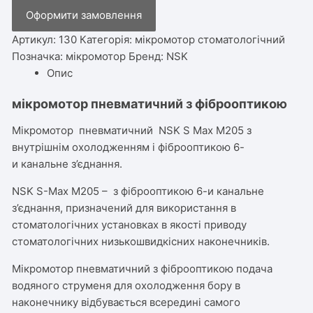
фіброоптикою
Оформити замовлення
кількість
Артикул:
130
Категорія:
мікромотор стоматологічний
Позначка:
мікромотор
Бренд:
NSK
Опис
мікромотор пневматичний з фіброоптикою
Мікромотор пневматичний NSK S Max M205 з
внутрішнім охолодженням і фіброоптикою 6-
и канальне з’єднання.
NSK S-Max M205 – з фіброоптикою 6-и канальне
з’єднання, призначений для використання в
стоматологічних установках в якості приводу
стоматологічних низькошвидкісних наконечників.
Мікромотор пневматичний з фіброоптикою
подача
водяного струменя для охолодження бору в
наконечнику відбувається всередині самого