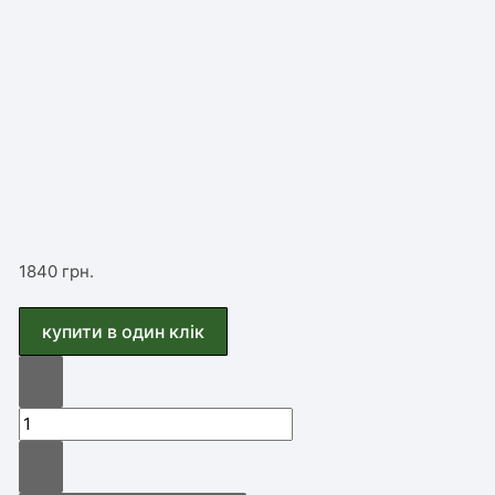
1840
грн.
купити в один клiк
мікромотор
пневматичний
W&H