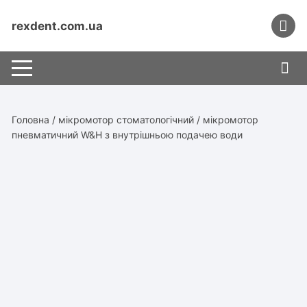
Перейти
до
rexdent.com.ua
вмісту
Головна
/
мікромотор стоматологічний
/ мікромотор
пневматичний W&H з внутрішньою подачею води