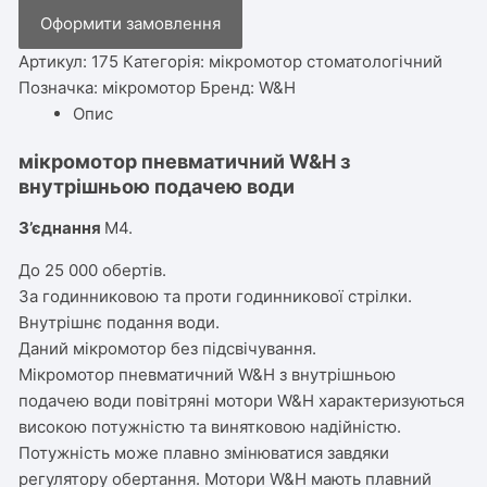
з
Оформити замовлення
внутрішньою
подачею
Артикул:
175
Категорія:
мікромотор стоматологічний
води
Позначка:
мікромотор
Бренд:
W&H
кількість
Опис
мікромотор пневматичний W&H з
внутрішньою подачею води
З’єднання
M4.
До 25 000 обертів.
За годинниковою та проти годинникової стрілки.
Внутрішнє подання води.
Даний мікромотор без підсвічування.
Мікромотор пневматичний W&H з внутрішньою
подачею води
повітряні мотори W&H характеризуються
високою потужністю та винятковою надійністю.
Потужність може плавно змінюватися завдяки
регулятору обертання. Мотори W&H мають плавний