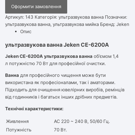
CE-
Оформити замовлення
6200A
кількість
Артикул:
143
Категорія:
ультразвукова ванна
Позначки:
ультразвукова ванна
,
ультразвукова мийка
Бренд:
Jeken
Опис
ультразвукова ванна Jeken CE-6200A
Jeken CE-6200A
ультразвукова ванна
об’ємом 1,4
л
потужністю 70 Вт для професійної очистки.
Ванна
для професійного чищення може бути
використана як професіоналами, так і аматорами.
Підходить для очищення ювелірних виробів, ремінців
від годинників і багатьох інших дрібних предметів.
Технічні характеристики:
Живлення
AC 220 ~ 240 В, 50/60 Гц.
Потужність
70 Вт.