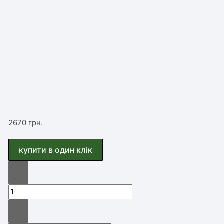
2670
грн.
купити в один клiк
ультразвукова
ванна
Jeken