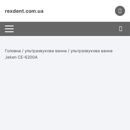
Перейти
до
rexdent.com.ua
вмісту
Головна
/
ультразвукова ванна
/ ультразвукова ванна
Jeken CE-6200A