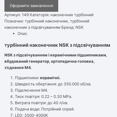
з
Оформити замовлення
підсвічуванням
кількість
Артикул:
149
Категорія:
наконечник турбінний
Позначки:
турбінний наконечник
,
турбінний
наконечник з підсвічуванням
Бренд:
NSK
Опис
турбінний наконечник NSK з підсвічуванням
NSK з підсвічуванням і керамічними підшипниками,
вбудований генератор, ортопедична головка,
з’єднання М4.
Підшипники:
керамічні.
Швидкість обертання: до 350.000 об/хв.
Підключення М4.
Тиск повітря: 0.22 – 0.30 MPa.
Витрата повітря: до 40 л/хв.
Подача води: Потрійний спрей.
LED: 3500-4000K