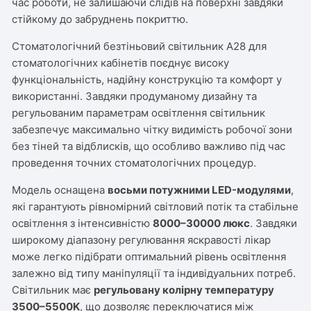
час роботи, не залишаючи слідів на поверхні завдяки
стійкому до забруднень покриттю.
Стоматологічний безтіньовий світильник
А28
для
стоматологічних кабінетів поєднує високу
функціональність, надійну конструкцію та комфорт у
використанні. Завдяки продуманому дизайну та
регульованим параметрам освітлення світильник
забезпечує максимально чітку видимість робочої зони
без тіней та відблисків, що особливо важливо під час
проведення точних стоматологічних процедур.
Модель оснащена
восьми потужними LED-модулями
,
які гарантують рівномірний світловий потік та стабільне
освітлення з інтенсивністю
8000–30000 люкс
. Завдяки
широкому діапазону регулювання яскравості лікар
може легко підібрати оптимальний рівень освітлення
залежно від типу маніпуляції та індивідуальних потреб.
Світильник має
регульовану колірну температуру
3500–5500K
, що дозволяє переключатися між