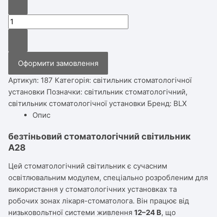
безтіньовий
стоматологічний
світильник
А28
Оформити замовлення
кількість
Артикул:
187
Категорія:
світильник стоматологічної
установки
Позначки:
світильник стоматологічний
,
світильник стоматологічної установки
Бренд:
BLX
Опис
безтіньовий стоматологічний світильник
А28
Цей стоматологічний світильник є сучасним
освітлювальним модулем, спеціально розробленим для
використання у стоматологічних установках та
робочих зонах лікаря-стоматолога. Він працює від
низьковольтної системи живлення
12–24 В
, що