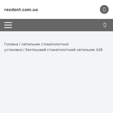
Перейти
до
rexdent.com.ua
вмісту
Головна
/
світильник стоматологічної
установки
/ безтіньовий стоматологічний світильник А28