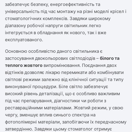
забезпечує безпеку, енергоефективність та
універсальність під час монтажу на різні моделі крісел і
стоматологічних комплексів. Завдяки широкому
діапазону робочої напруги світильник легко
інтегрується в обладнання як нового, так і вже
експлуатованого.
Основною особливістю даного світильника є
застосування двокольорових світлодіодів –
білого та
теплого жовтого
випромінювання. Поєднання двох
відтінків дозволяє лікарю перемикати або комбінувати
світлові режими залежно від клінічної ситуації та типу
виконуваної процедури. Біле світло забезпечує
високий рівень деталізації, що є особливо важливим
під час препарування, діагностики чи роботи з
реставраційними матеріалами. Жовтий режим, у свою
чергу, зменшує вплив синього спектра на
фотополімерні матеріали, запобігаючи їх передчасному
затвердінню. Завдяки цьому стоматолог отримує